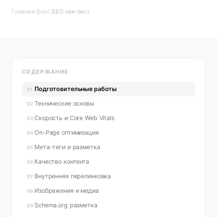
Главная
/
Блог
/
SEO чек-лист
СОДЕРЖАНИЕ
Подготовительные работы
01
Технические основы
02
Скорость и Core Web Vitals
03
On-Page оптимизация
04
Мета-теги и разметка
05
Качество контента
06
Внутренняя перелинковка
07
Изображения и медиа
08
Schema.org разметка
09